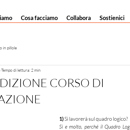
siamo
Cosa facciamo
Collabora
Sostienici
 in pillole
1
Tempo di lettura: 2 min
II EDIZIONE CORSO DI
AZIONE
1)
 Si lavorerà sul quadro logico?
Sì e molto, perché il Quadro Logi