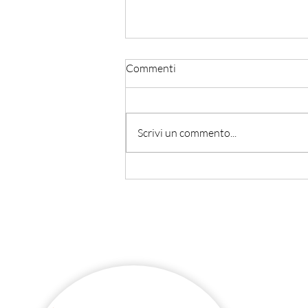
Commenti
Scrivi un commento...
Il progetto POWER come
spazio europeo di
apprendimento reciproco