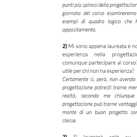
punti più spinosi della progettazion
giornata del corso esamineremo 
esempi di quadro logico che h
appositamente.
2)
 Mi sono appena laureata e n
esperienza nella progettazi
comunque partecipare al corso?
utile per chi non ha esperienza?
Certamente sì, però, non avendo e
progettazione potresti trarne meno
realtà, secondo me chiunque l
progettazione può trarne vantaggio,
monte di un buon progetto son
stesse.
3) 
Si lavorerà solo su p