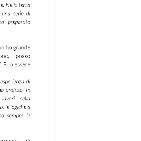
e. Nella terza 
una serie di 
o preparato 
on ho grande 
one, posso 
 Può essere 
sperienza di 
 profitto. In 
avori nella 
 le logiche a 
o sempre le 
rogetti di 