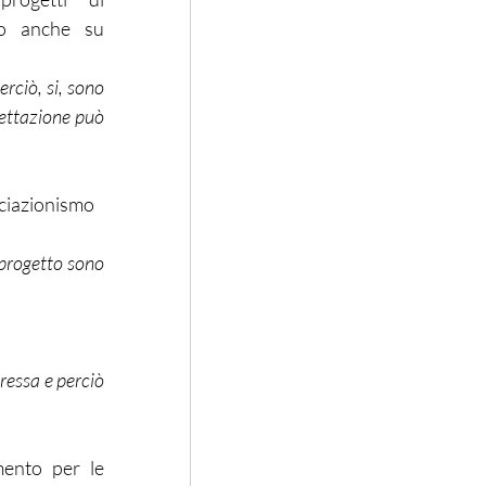
 o anche su 
ciò, si, sono 
gettazione può 
ociazionismo 
progetto sono 
ressa e perciò 
ento per le 