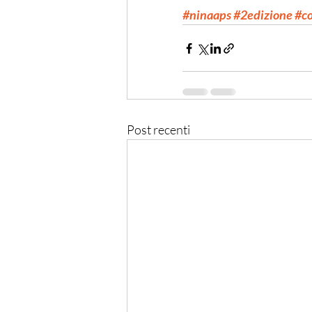
#ninaaps
#2edizione #c
Post recenti