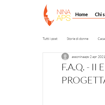
Home
Chi 
Tutti i post
Storie di donne
Cacao
assoninaaps
2 apr 202
F.A.Q. - 
PROGETT