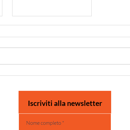
Capacity Building a Belluno:
fare rete per costruire un
approccio più intersezionale
all’inclusione socio-lavorativa
di donne vittime di violenza.
Iscriviti alla newsletter