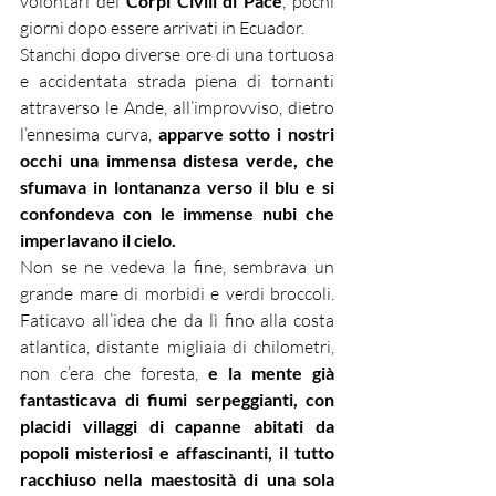
volontari dei 
Corpi Civili di Pace
, pochi 
giorni dopo essere arrivati in Ecuador.
Stanchi dopo diverse ore di una tortuosa 
e accidentata strada piena di tornanti 
attraverso le Ande, all’improvviso, dietro 
l’ennesima curva, 
apparve sotto i nostri 
occhi una immensa distesa verde, che 
sfumava in lontananza verso il blu e si 
confondeva con le immense nubi che 
imperlavano il cielo.
Non se ne vedeva la fine, sembrava un 
grande mare di morbidi e verdi broccoli. 
Faticavo all’idea che da lì fino alla costa 
atlantica, distante migliaia di chilometri, 
non c’era che foresta, 
e la mente già 
fantasticava di fiumi serpeggianti, con 
placidi villaggi di capanne abitati da 
popoli misteriosi e affascinanti, il tutto 
racchiuso nella maestosità di una sola 