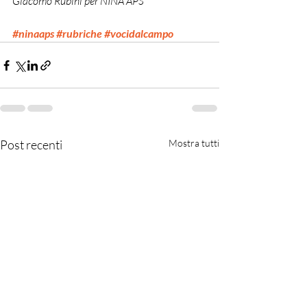
Giacomo Rubini per NINA APS
#ninaaps
#rubriche
#vocidalcampo
Post recenti
Mostra tutti