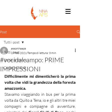
Post
Tutti i post
assoninaaps
Tutti i post
19 feb 2021
Tempo di lettura: 3 min
#vocidalcampo: PRIME
Storie di donne
IMPRESSIONI
Cacao in pillole
Difficilmente mi dimenticherò la prima 
volta che vidi la grandezza della foresta 
amazzonica.
Stavamo viaggiando in bus per la prima 
volta da Quito a Tena, io e gli altri tre miei 
compagni e compagne di avventure, 