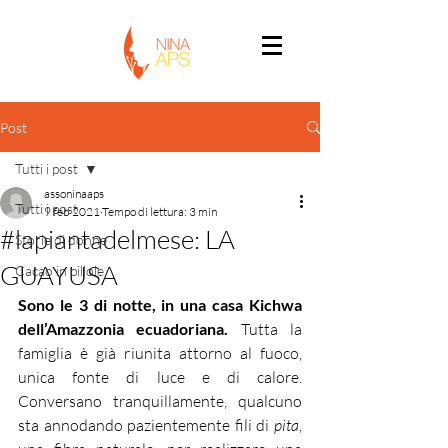
Post
Tutti i post
assoninaaps
Tutti i post
9 feb 2021
Tempo di lettura: 3 min
#lapiantadelmese: LA
Storie di donne
GUAYUSA
Cacao in pillole
Sono le 3 di notte, in una casa Kichwa 
dell’Amazzonia ecuadoriana. 
Tutta la 
famiglia è già riunita attorno al fuoco, 
unica fonte di luce e di calore. 
Conversano tranquillamente, qualcuno 
sta annodando pazientemente fili di 
pita
, 