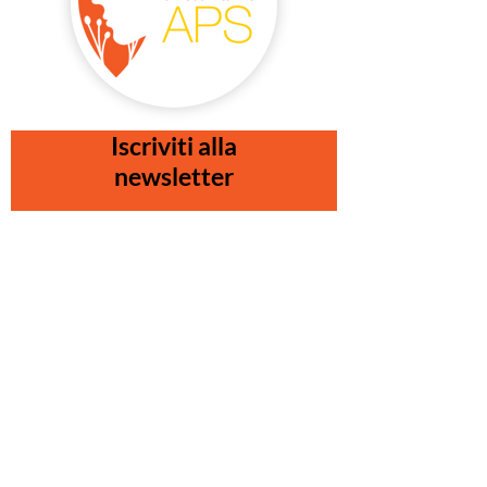
Iscriviti alla
newsletter
Procedendo con l'invio dichiaro di
aver preso visione dell'informativa
e di acconsentire al trattamento dei
dati così come nella stessa esposto
Visualizza termini d'uso
Invia