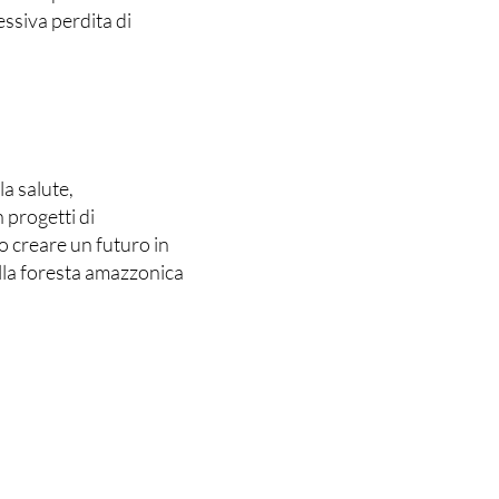
essiva perdita di
a salute,
n progetti di
 creare un futuro in
alla foresta amazzonica