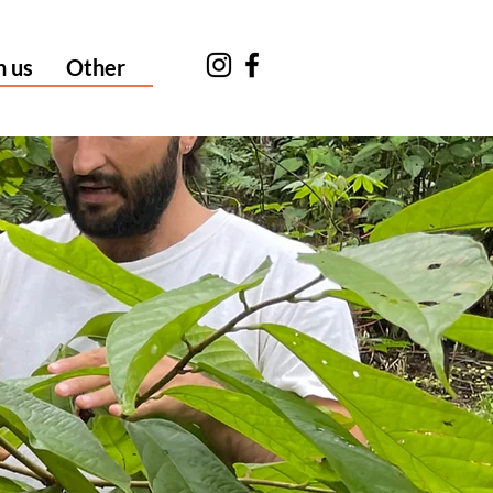
n us
Other