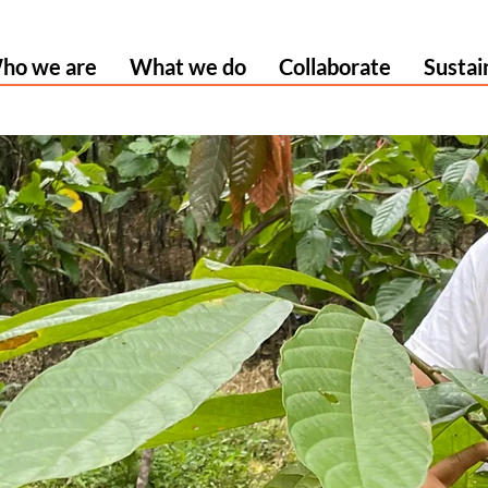
ho we are
What we do
Collaborate
Sustai