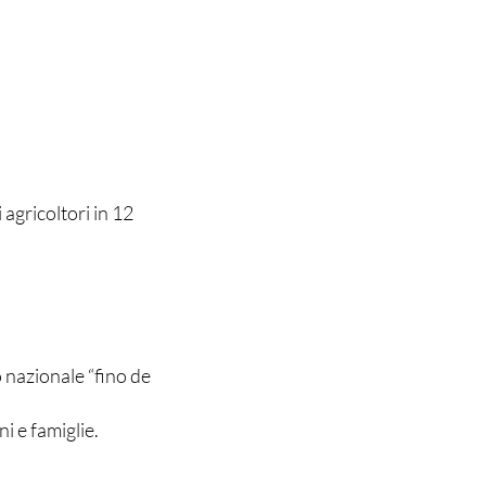
 agricoltori in 12
o nazionale “fino de
i e famiglie.