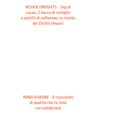
#CHOCORIGHTS - 1kg di
cacao, 1 bacca di vaniglia
e pistilli di zafferano: la ricetta
dei Diritti Umani!
NINA KAKAW - Il cioccolato
di qualità che fa rima
con solidarietà