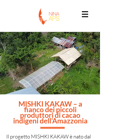
MISHKI KAKAW – a
fianco dei piccoli
produttori di cacao
indigeni
dell'Amazzonia
Il progetto MISHKI KAKAW è nato dal