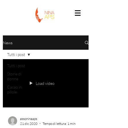
News
Tutti i post
Tutti i post
Storie di
donne
Load video
Cacao in
pillole
assoninaaps
21 dic 2020
Tempo di lettura: 1 min